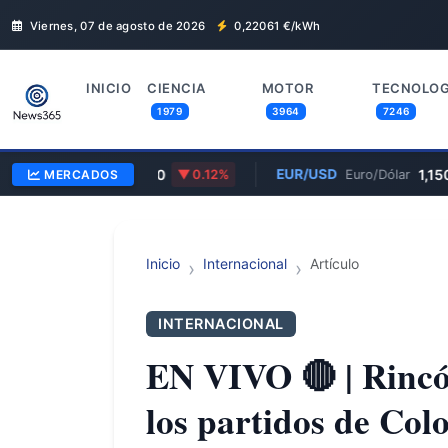
Viernes, 07 de agosto de 2026
0,22061
€/kWh
INICIO
CIENCIA
MOTOR
TECNOLOG
1979
3964
7246
/GBP
0,8570
EUR/USD
1,15
MERCADOS
Euro/Libra
0.12%
Euro/Dólar
Inicio
Internacional
Artículo
INTERNACIONAL
EN VIVO 🔴 | Rincó
los partidos de Col