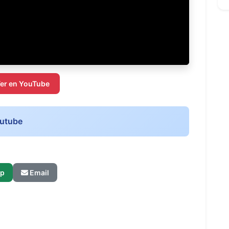
er en YouTube
outube
p
Email