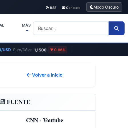
Modo Oscuro
RSS
Contacto
AL
MÁS
/USD
1,1500
Euro/Dólar
0.86%
Volver a Inicio
FUENTE
CNN - Youtube