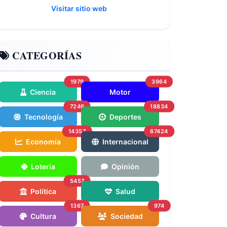
Visitar sitio web
CATEGORÍAS
1979
3964
Ciencia
Motor
7246
18834
Tecnología
Deportes
14357
67424
Economía
Internacional
Loteria
Opinión
5457
Política
Salud
1367
974
Cultura
Sociedad