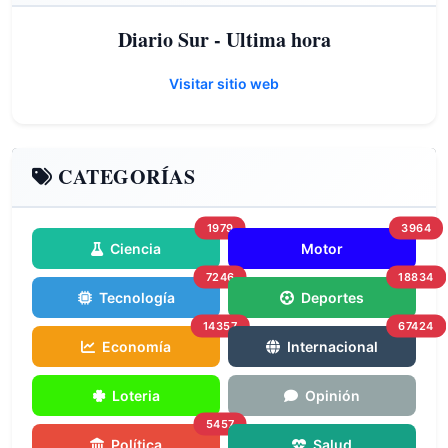
Diario Sur - Ultima hora
Visitar sitio web
CATEGORÍAS
1979
3964
Ciencia
Motor
7246
18834
Tecnología
Deportes
14357
67424
Economía
Internacional
Loteria
Opinión
5457
Política
Salud