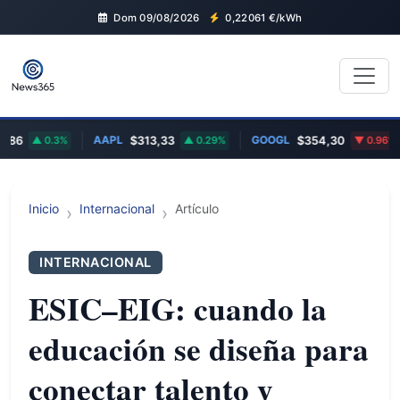
Dom 09/08/2026
0,22061
€/kWh
AAPL
GOOGL
6
0.3%
$313,33
0.29%
$354,30
0.96%
Inicio
Internacional
Artículo
INTERNACIONAL
ESIC–EIG: cuando la
educación se diseña para
conectar talento y