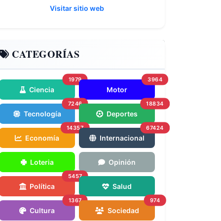
Visitar sitio web
CATEGORÍAS
1979
3964
Ciencia
Motor
7246
18834
Tecnología
Deportes
14357
67424
Economía
Internacional
Loteria
Opinión
5457
Política
Salud
1367
974
Cultura
Sociedad