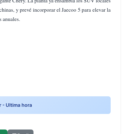
gigante Chery. La planta ya ensambla los SUV locales
hinas, y prevé incorporar el Jaecoo 5 para elevar la
s anuales.
r - Ultima hora