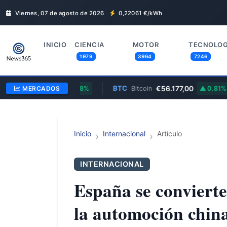
Viernes, 07 de agosto de 2026
0,22061
€/kWh
INICIO
CIENCIA
MOTOR
TECNOLOG
1979
3964
7246
€1.654,99
BTC
€56.177,00
MERCADOS
0.38%
Bitcoin
0.81%
Inicio
Internacional
Artículo
INTERNACIONAL
España se conviert
la automoción chin