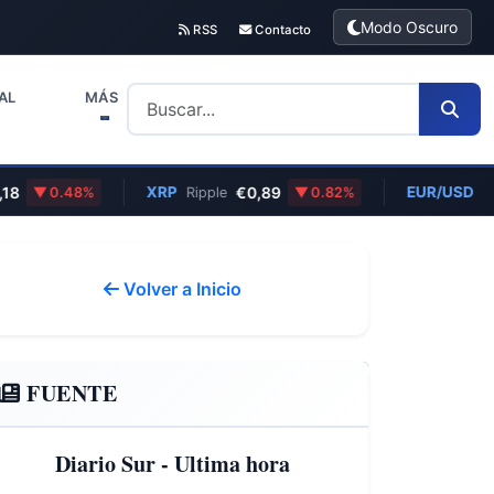
Modo Oscuro
RSS
Contacto
AL
MÁS
XRP
€0,89
EUR/USD
0.48%
Ripple
0.82%
Euro/Dól
Volver a Inicio
FUENTE
Diario Sur - Ultima hora