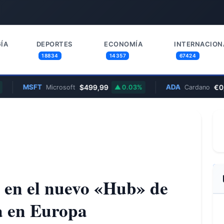
ÍA
DEPORTES
ECONOMÍA
INTERNACION
18834
14357
67424
MSFT
$499,99
ADA
€0,18
Microsoft
0.03%
Cardano
e en el nuevo «Hub» de
a en Europa