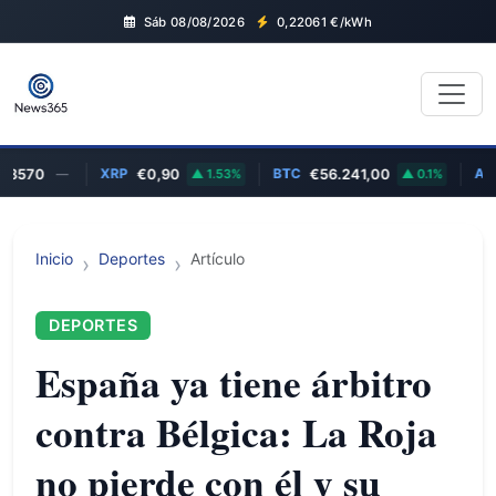
Sáb 08/08/2026
0,22061
€/kWh
XRP
BTC
ADA
70
—
€0,90
1.53%
€56.241,00
0.1%
€
Inicio
Deportes
Artículo
DEPORTES
España ya tiene árbitro
contra Bélgica: La Roja
no pierde con él y su