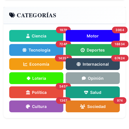
CATEGORÍAS
1979
3964
Ciencia
Motor
7246
18834
Tecnología
Deportes
14357
67424
Economía
Internacional
Loteria
Opinión
5457
Política
Salud
1367
974
Cultura
Sociedad