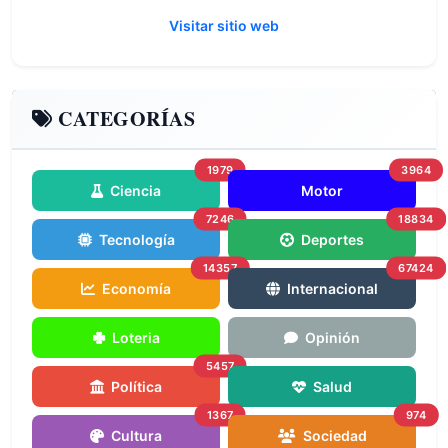
Visitar sitio web
CATEGORÍAS
1979
3964
Ciencia
Motor
7246
18834
Tecnología
Deportes
14357
67424
Economía
Internacional
Loteria
Opinión
5457
Política
Salud
1367
974
Cultura
Sociedad