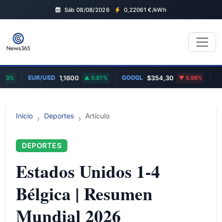
Sáb 08/08/2026
0,22061
€/kWh
EUR/USD
GOOGL
EU
83%
1,1600
0.87%
$354,30
0.96%
Inicio
Deportes
Artículo
DEPORTES
Estados Unidos 1-4
Bélgica | Resumen
Mundial 2026