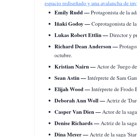
espacio rediseñado y una avalancha de inv
Emily Rudd —
Protagonista de la ad
Iñaki Godoy —
Coprotagonista de la 
Lukas Robert Ettlin —
Director y pr
Richard Dean Anderson —
Protagon
octubre.
Kristian Nairn —
Actor de 'Juego de 
Sean Astin —
Intérprete de Sam Gamyi
Elijah Wood —
Intérprete de Frodo B
Deborah Ann Woll —
Actriz de 'Dar
Casper Van Dien —
Actor de la saga
Denise Richards —
Actriz de la saga
Dina Meyer —
Actriz de la saga 'Sta