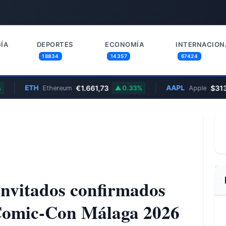
ÍA
DEPORTES
ECONOMÍA
INTERNACION
18834
14357
67424
ETH
€1.661,73
AAPL
$313,33
Ethereum
0.33%
Apple
 invitados confirmados
 Comic-Con Málaga 2026