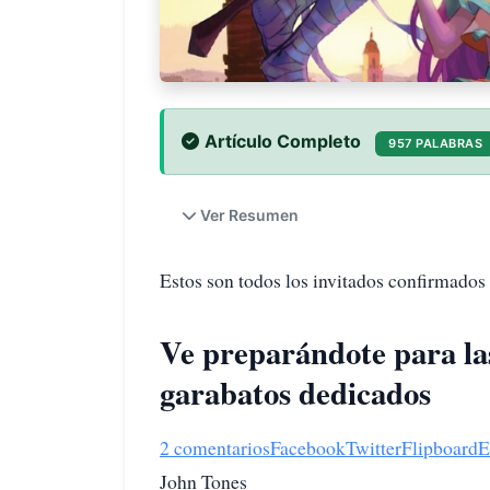
Artículo Completo
957 PALABRAS
Ver Resumen
Estos son todos los invitados confirmad
Ve preparándote para las 
garabatos dedicados
2 comentarios
Facebook
Twitter
Flipboard
E
John Tones