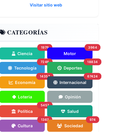
Visitar sitio web
CATEGORÍAS
1979
3964
Ciencia
Motor
7246
18834
Tecnología
Deportes
14357
67424
Economía
Internacional
Loteria
Opinión
5457
Política
Salud
1367
974
Cultura
Sociedad