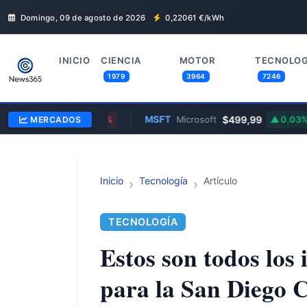
Domingo, 09 de agosto de 2026
0,22061
€/kWh
INICIO
CIENCIA
MOTOR
TECNOLOG
1979
3964
7246
.137,00
MSFT
$499,99
MERCADOS
0.08%
Microsoft
0.03%
Inicio
Tecnología
Artículo
TECNOLOGÍA
Estos son todos los
para la San Diego