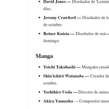
David Jones —
Diseñador de 'Lemmin
días.
Jeremy Crawford —
Diseñador de la
de octubre.
Reiner Knizia —
Diseñador de más d
domingo.
Manga
Yoichi Takahashi —
Mangaka creador
Shin'ichirō Watanabe —
Creador de
octubre.
Yoshihiro Ueda —
Director de animac
Akira Yamaoka
— Compositor musical