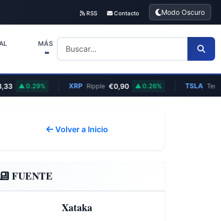
Modo Oscuro
RSS
Contacto
AL
MÁS
XRP
€0,90
TSLA
$328
0.29%
Ripple
0.26%
Tesla
Volver a Inicio
FUENTE
Xataka