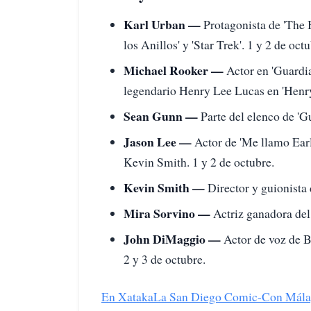
Karl Urban —
Protagonista de 'The B
los Anillos' y 'Star Trek'. 1 y 2 de octu
Michael Rooker —
Actor en 'Guardia
legendario Henry Lee Lucas en 'Henry, 
Sean Gunn —
Parte del elenco de 'Gu
Jason Lee —
Actor de 'Me llamo Earl
Kevin Smith. 1 y 2 de octubre.
Kevin Smith —
Director y guionista d
Mira Sorvino —
Actriz ganadora del 
John DiMaggio —
Actor de voz de B
2 y 3 de octubre.
En Xataka
La San Diego Comic-Con Málaga