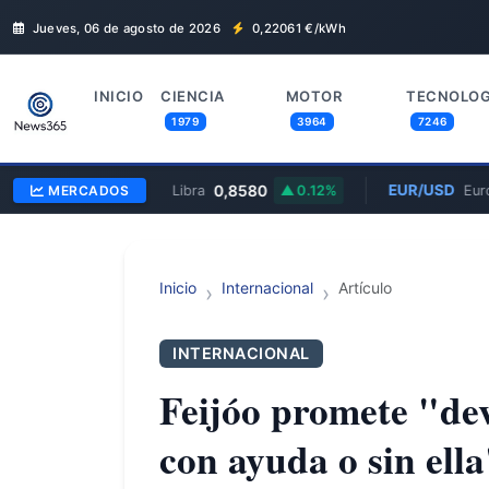
Jueves, 06 de agosto de 2026
0,22061
€/kWh
INICIO
CIENCIA
MOTOR
TECNOLOG
1979
3964
7246
EUR/GBP
0,8580
EUR/USD
MERCADOS
Euro/Libra
0.12%
Euro/
Inicio
Internacional
Artículo
INTERNACIONAL
Feijóo promete "dev
con ayuda o sin ella