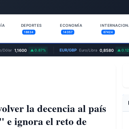
ÍA
DEPORTES
ECONOMÍA
INTERNACION
18834
14357
67424
1,1600
EUR/GBP
0,8580
Dólar
0.87%
Euro/Libra
0.12
olver la decencia al país
" e ignora el reto de