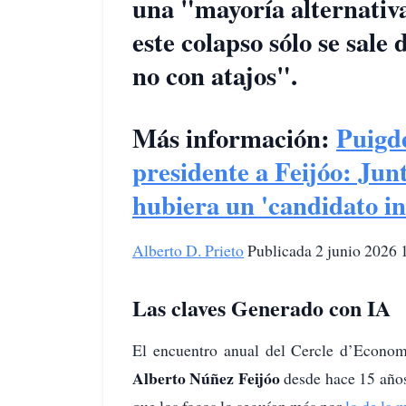
una "mayoría alternativ
este colapso sólo se sale 
no con atajos".
Más información:
Puigd
presidente a Feijóo: Junt
hubiera un 'candidato in
Alberto D. Prieto
Publicada 2 junio 2026 1
Las claves Generado con IA
El encuentro anual del Cercle d’Economi
Alberto Núñez Feijóo
desde hace 15 años
que los focos lo seguían más por
lo de la 