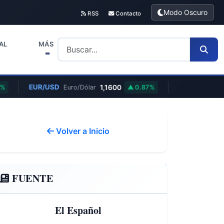
Modo Oscuro
RSS
Contacto
AL
MÁS
EUR/USD
1,1600
%
Euro/Dólar
0.87%
Volver a Inicio
FUENTE
El Español