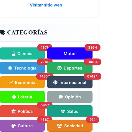
Visitar sitio web
CATEGORÍAS
1979
3964
Ciencia
Motor
7246
18834
Tecnología
Deportes
14357
67424
Economía
Internacional
Loteria
Opinión
5457
Política
Salud
1367
974
Cultura
Sociedad