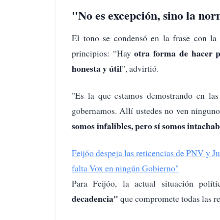
"No es excepción, sino la no
El tono se condensó en la frase con la
otra forma de hacer p
principios: “Hay
honesta y útil
", advirtió.
"Es la que estamos demostrando en las
gobernamos. Allí ustedes no ven ninguno 
somos infalibles, pero sí somos intachab
Feijóo despeja las reticencias de PNV y J
falta Vox en ningún Gobierno"
Para Feijóo, la actual situación pol
decadencia"
que compromete todas las re