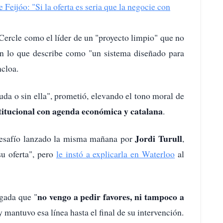
Feijóo: "Si la oferta es seria que la negocie con
l Cercle como el líder de un "proyecto limpio" que no
con lo que describe como "un sistema diseñado para
ncloa.
uda o sin ella", prometió, elevando el tono moral de
titucional con agenda económica y catalana
.
Jordi Turull
 desafío lanzado la misma mañana por
,
su oferta", pero
le instó a explicarla en Waterloo
al
no vengo a pedir favores, ni tampoco a
egada que "
y mantuvo esa línea hasta el final de su intervención.