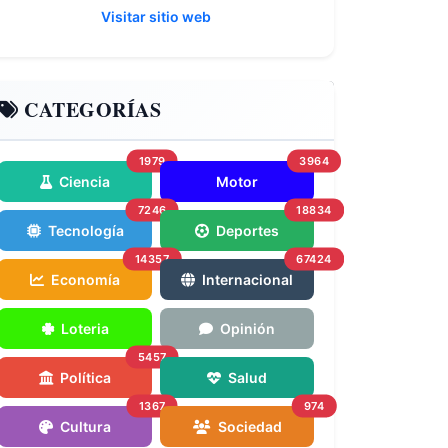
Visitar sitio web
CATEGORÍAS
1979
3964
Ciencia
Motor
7246
18834
Tecnología
Deportes
14357
67424
Economía
Internacional
Loteria
Opinión
5457
Política
Salud
1367
974
Cultura
Sociedad