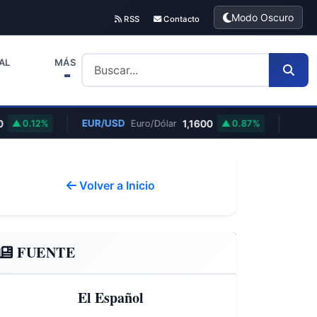
Modo Oscuro
RSS
Contacto
AL
MÁS
EUR/USD
1,1600
0.12%
Euro/Dólar
0.87%
Volver a Inicio
FUENTE
El Español