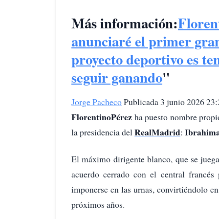
Más información:
Floren
anunciaré el primer gran
proyecto deportivo es te
seguir ganando
"
Jorge Pacheco
Publicada 3 junio 2026 23:
Florentino
Pérez
ha puesto nombre propio
Real
Madrid
Ibrahim
la presidencia del
:
El máximo dirigente blanco, que se juega
acuerdo cerrado con el central francés
imponerse en las urnas, convirtiéndolo en
próximos años.