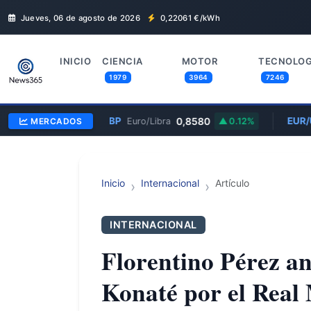
Jueves, 06 de agosto de 2026
0,22061
€/kWh
INICIO
CIENCIA
MOTOR
TECNOLOG
1979
3964
7246
EUR/GBP
0,8580
EUR/U
MERCADOS
Euro/Libra
0.12%
Inicio
Internacional
Artículo
INTERNACIONAL
Florentino Pérez an
Konaté por el Real 