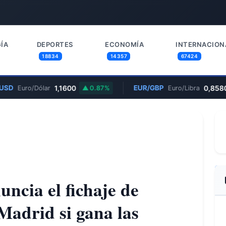
ÍA
DEPORTES
ECONOMÍA
INTERNACION
18834
14357
67424
SD
1,1600
EUR/GBP
0,8580
Euro/Dólar
0.87%
Euro/Libra
uncia el fichaje de
Madrid si gana las