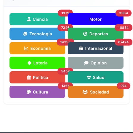
1979
3964
Ciencia
Motor
7246
18834
Tecnología
Deportes
14357
67424
Economía
Internacional
Loteria
Opinión
5457
Política
Salud
1367
974
Cultura
Sociedad