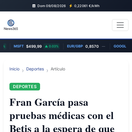
Dom 09/08/2026
0,22061
€/kWh
MSFT
EUR/GBP
GOOGL
%
$499,99
0.03%
0,8570
—
$35
Inicio
Deportes
Artículo
DEPORTES
Fran García pasa
pruebas médicas con el
Betis a la espera de que