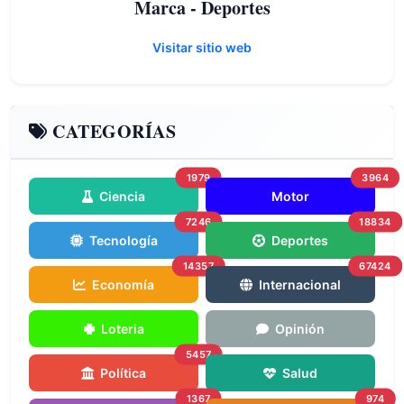
Marca - Deportes
Visitar sitio web
CATEGORÍAS
1979
3964
Ciencia
Motor
7246
18834
Tecnología
Deportes
14357
67424
Economía
Internacional
Loteria
Opinión
5457
Política
Salud
1367
974