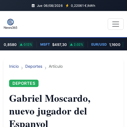
Jue 06/08/2026
0,22061
€/kWh
MSFT
EUR/USD
0,8580
0.12%
$497,30
2.02%
1,1600
0
Inicio
Deportes
Artículo
DEPORTES
Gabriel Moscardo,
nuevo jugador del
Espanyol