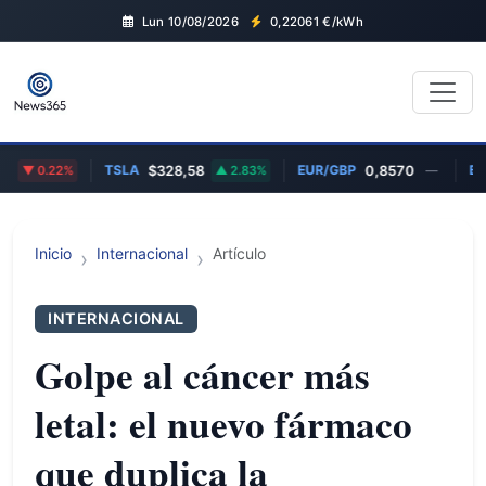
Lun 10/08/2026
0,22061
€/kWh
TSLA
EUR/GBP
BTC
0.22%
$328,58
2.83%
0,8570
—
€
Inicio
Internacional
Artículo
INTERNACIONAL
Golpe al cáncer más
letal: el nuevo fármaco
que duplica la