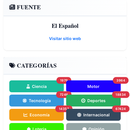
FUENTE
El Español
Visitar sitio web
CATEGORÍAS
1979
3964
Ciencia
Motor
7246
18834
Tecnología
Deportes
14357
67424
Economía
Internacional
Loteria
Opinión