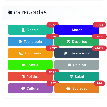
CATEGORÍAS
1979
3964
Ciencia
Motor
7246
18834
Tecnología
Deportes
14357
67424
Economía
Internacional
Loteria
Opinión
5457
Política
Salud
1367
974
Cultura
Sociedad