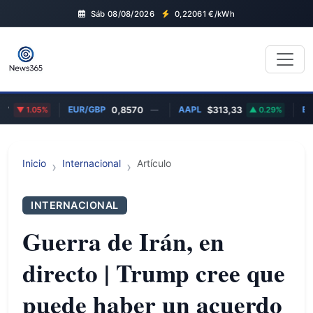
Sáb 08/08/2026
0,22061
€/kWh
EUR/GBP
AAPL
BTC
1.05%
0,8570
—
$313,33
0.29%
Inicio
Internacional
Artículo
INTERNACIONAL
Guerra de Irán, en
directo | Trump cree que
puede haber un acuerdo