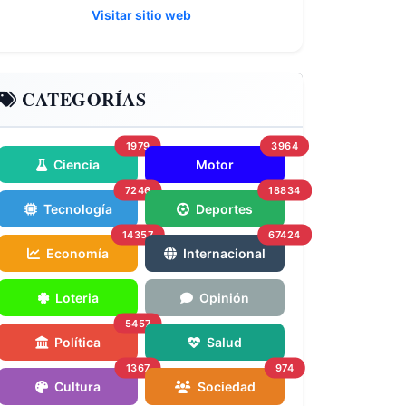
Visitar sitio web
CATEGORÍAS
1979
3964
Ciencia
Motor
7246
18834
Tecnología
Deportes
14357
67424
Economía
Internacional
Loteria
Opinión
5457
Política
Salud
1367
974
Cultura
Sociedad