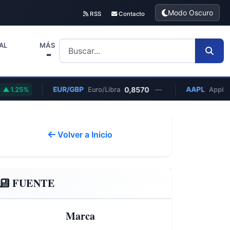
Modo Oscuro
RSS
Contacto
AL
MÁS
EUR/GBP
0,8570
AAPL
$313,
5%
Euro/Libra
—
Apple
Volver a Inicio
FUENTE
Marca