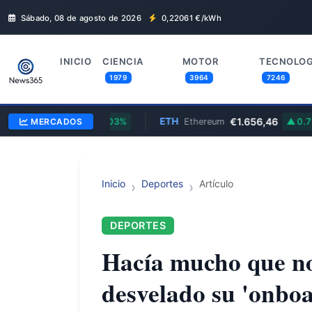
Sábado, 08 de agosto de 2026
0,22061
€/kWh
INICIO
CIENCIA
MOTOR
TECNOLOG
1979
3964
7246
$499,99
ETH
€1.656,46
t
MERCADOS
0.03%
Ethereum
0.78%
Inicio
Deportes
Artículo
DEPORTES
Hacía mucho que no 
desvelado su 'onboa