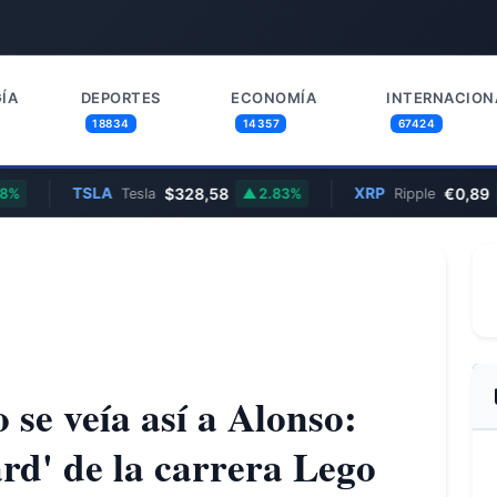
ÍA
DEPORTES
ECONOMÍA
INTERNACION
18834
14357
67424
TSLA
$328,58
XRP
€0,89
Tesla
2.83%
Ripple
1.2
se veía así a Alonso:
rd' de la carrera Lego