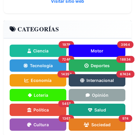
Visitar sitio web
CATEGORÍAS
1979
3964
Ciencia
Motor
7246
18834
Tecnología
Deportes
14357
67424
Economía
Internacional
Loteria
Opinión
5457
Política
Salud
1367
974
Cultura
Sociedad