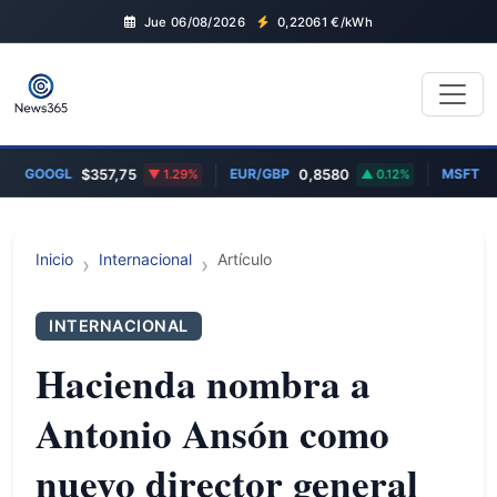
Jue 06/08/2026
0,22061
€/kWh
GOOGL
EUR/GBP
MSFT
$357,75
1.29%
0,8580
0.12%
$4
Inicio
Internacional
Artículo
INTERNACIONAL
Hacienda nombra a
Antonio Ansón como
nuevo director general