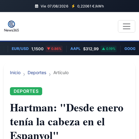
Vie 07/08/2026
0,22061
€/kWh
EUR/USD
AAPL
GOOGL
1,1500
0.86%
$312,99
0.19%
$
Inicio
Deportes
Artículo
DEPORTES
Hartman: "Desde enero
tenía la cabeza en el
Espanyol"