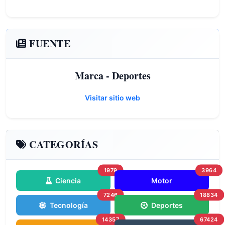
FUENTE
Marca - Deportes
Visitar sitio web
CATEGORÍAS
1979
3964
Ciencia
Motor
7246
18834
Tecnología
Deportes
14357
67424