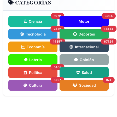
CATEGORÍAS
1979
3964
Ciencia
Motor
7246
18834
Tecnología
Deportes
14357
67424
Economía
Internacional
Loteria
Opinión
5457
Política
Salud
1367
974
Cultura
Sociedad