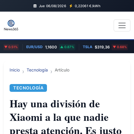
Jue 06/08/2026
0,22061
€/kWh
EUR/USD
TSLA
AA
0.51%
1,1600
0.87%
$319,36
0.68%
Inicio
Tecnología
Artículo
TECNOLOGÍA
Hay una división de
Xiaomi a la que nadie
presta atención. Es justo