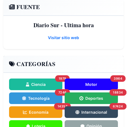
FUENTE
Diario Sur - Ultima hora
Visitar sitio web
CATEGORÍAS
1979
3964
Ciencia
Motor
7246
18834
Tecnología
Deportes
14357
67424
Economía
Internacional
Loteria
Opinión