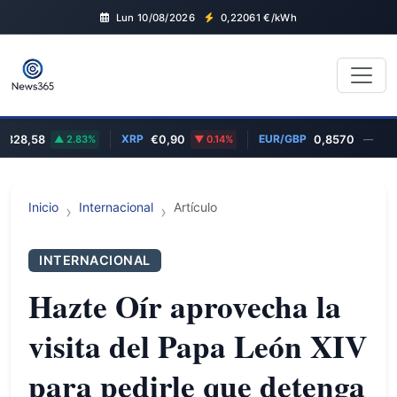
Lun 10/08/2026
0,22061
€/kWh
XRP
EUR/GBP
M
28,58
2.83%
€0,90
0.14%
0,8570
—
Inicio
Internacional
Artículo
INTERNACIONAL
Hazte Oír aprovecha la
visita del Papa León XIV
para pedirle que detenga