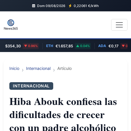
Dom 09/08/2026
0,22061
€/kWh
ETH
ADA
$354,30
0.96%
€1.657,85
0.04%
€0,17
0.69%
Inicio
Internacional
Artículo
INTERNACIONAL
Hiba Abouk confiesa las
dificultades de crecer
con un padre alcohólico