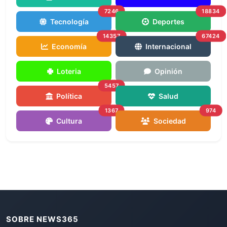
7246
18834
Tecnología
Deportes
14357
67424
Economía
Internacional
Loteria
Opinión
5457
Política
Salud
1367
974
Cultura
Sociedad
SOBRE NEWS365