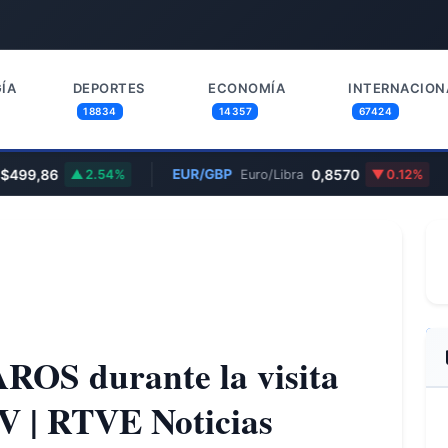
ÍA
DEPORTES
ECONOMÍA
INTERNACION
18834
14357
67424
499,86
EUR/GBP
0,8570
2.54%
Euro/Libra
0.12%
S durante la visita
 | RTVE Noticias