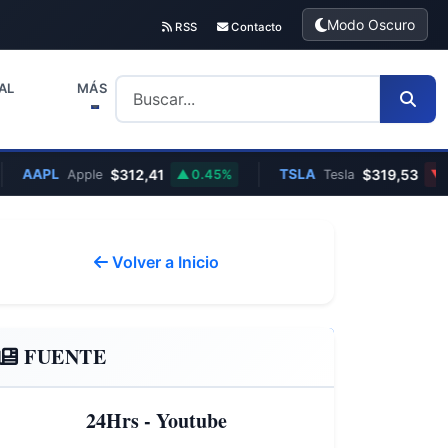
Modo Oscuro
RSS
Contacto
AL
MÁS
AAPL
$312,41
TSLA
$319,53
Apple
0.45%
Tesla
0
Volver a Inicio
FUENTE
24Hrs - Youtube