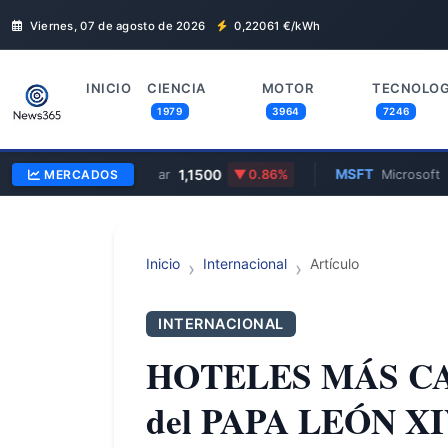
Viernes, 07 de agosto de 2026
0,22061
€/kWh
INICIO
CIENCIA
MOTOR
TECNOLOG
1979
3964
7246
EUR/USD
1,1500
MSFT
$
MERCADOS
Euro/Dólar
0.86%
Microsoft
Inicio
Internacional
Artículo
INTERNACIONAL
HOTELES MÁS CARO
del PAPA LEÓN XIV