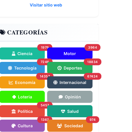
Visitar sitio web
CATEGORÍAS
1979
3964
Ciencia
Motor
7246
18834
Tecnología
Deportes
14357
67424
Economía
Internacional
Loteria
Opinión
5457
Política
Salud
1367
974
Cultura
Sociedad