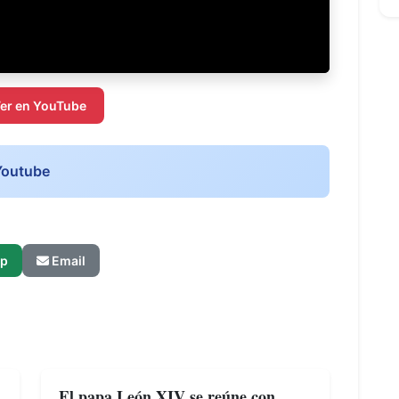
er en YouTube
Youtube
p
Email
El papa León XIV se reúne con