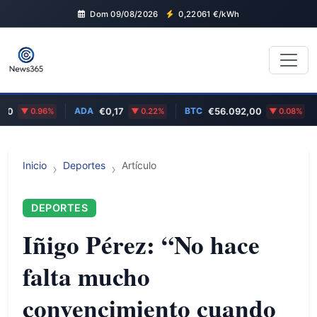
Dom 09/08/2026
0,22061
€/kWh
ADA
BTC
EUR
0.96%
€0,17
0.22%
€56.092,00
0.08%
Inicio
Deportes
Artículo
DEPORTES
Iñigo Pérez: “No hace
falta mucho
convencimiento cuando