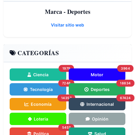
Marca - Deportes
Visitar sitio web
CATEGORÍAS
1979
3964
Ciencia
Motor
7246
18834
Tecnología
Deportes
14357
67424
Economía
Internacional
Loteria
Opinión
5457
Política
Salud