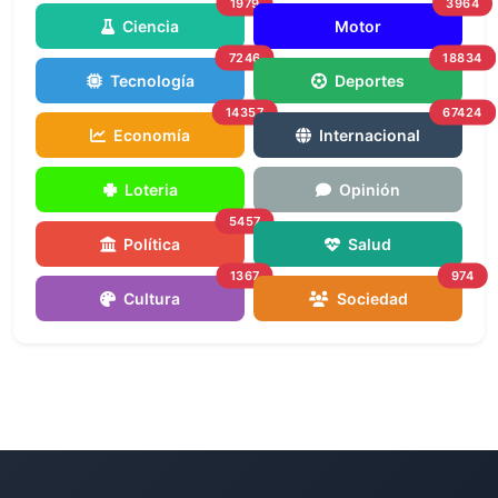
1979
3964
Ciencia
Motor
7246
18834
Tecnología
Deportes
14357
67424
Economía
Internacional
Loteria
Opinión
5457
Política
Salud
1367
974
Cultura
Sociedad