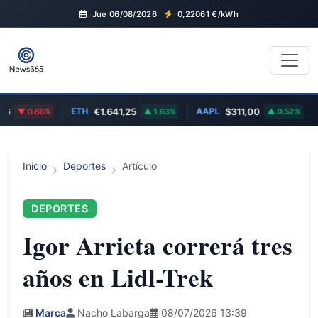
Jue 06/08/2026
0,22061
€/kWh
ETH
AAPL
GO
0.86%
€1.641,25
1.63%
$311,00
0.52%
Inicio
Deportes
Artículo
DEPORTES
Igor Arrieta correrá tres
años en Lidl-Trek
Marca
Nacho Labarga
08/07/2026 13:39