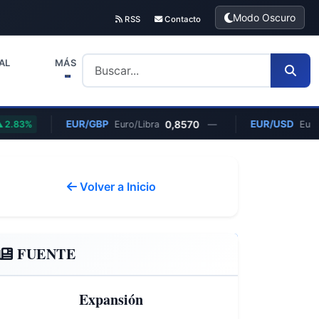
Modo Oscuro
RSS
Contacto
AL
MÁS
EUR/GBP
0,8570
EUR/USD
3%
Euro/Libra
—
Euro/Dóla
Volver a Inicio
FUENTE
Expansión