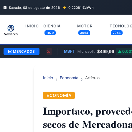
Sábado, 08 de agosto de 2026
0,22061
€/kWh
INICIO
CIENCIA
MOTOR
TECNOLOG
1979
3964
7246
$354,30
MSFT
$499,99
e
MERCADOS
0.96%
Microsoft
0.03%
Inicio
Economía
Artículo
ECONOMÍA
Importaco, proveed
secos de Mercadona,