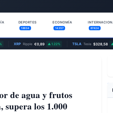
ÍA
DEPORTES
ECONOMÍA
INTERNACION
18834
14357
67424
XRP
€0,89
TSLA
$328,58
Ripple
1.22%
Tesla
2.8
or de agua y frutos
 supera los 1.000