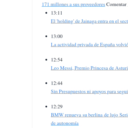
171 millones a sus proveedores
Comentar
13:11
El 'holding' de Jainaga entra en el s
13:00
La actividad privada de España volvió
12:54
Leo Messi, Premio Princesa de Asturi
12:44
Sin Presupuestos ni apoyos para segui
12:29
BMW renueva su berlina de lujo Serie
de autonomía