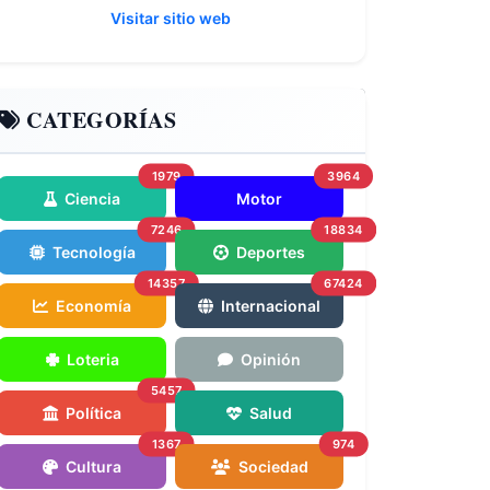
Visitar sitio web
CATEGORÍAS
1979
3964
Ciencia
Motor
7246
18834
Tecnología
Deportes
14357
67424
Economía
Internacional
Loteria
Opinión
5457
Política
Salud
1367
974
Cultura
Sociedad