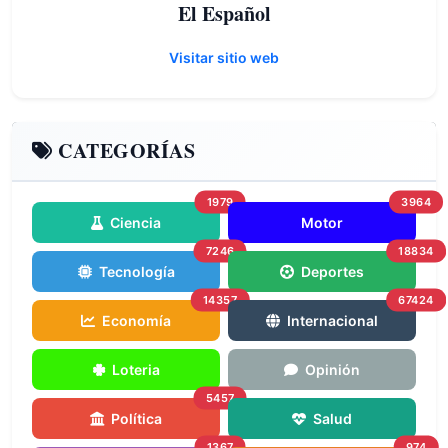
El Español
Visitar sitio web
CATEGORÍAS
1979
3964
Ciencia
Motor
7246
18834
Tecnología
Deportes
14357
67424
Economía
Internacional
Loteria
Opinión
5457
Política
Salud
1367
974