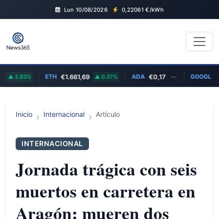
Lun 10/08/2026
0,22061
€/kWh
ETH
ADA
GOOGL
2.83%
€1.661,69
0.37%
€0,17
—
$35
Inicio
Internacional
Artículo
INTERNACIONAL
Jornada trágica con seis
muertos en carretera en
Aragón: mueren dos