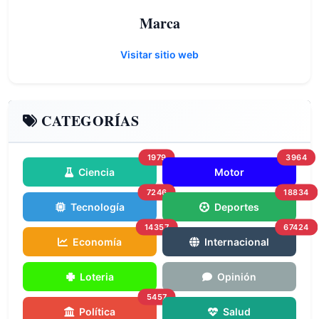
Marca
Visitar sitio web
CATEGORÍAS
1979
3964
Ciencia
Motor
7246
18834
Tecnología
Deportes
14357
67424
Economía
Internacional
Loteria
Opinión
5457
Política
Salud