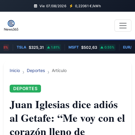
Vie 07/08/2026
0,22061
€/kWh
TSLA
MSFT
EUR/GB
6%
$325,31
1.81%
$502,63
0.55%
Inicio
Deportes
Artículo
DEPORTES
Juan Iglesias dice adiós
al Getafe: “Me voy con el
corazón lleno de