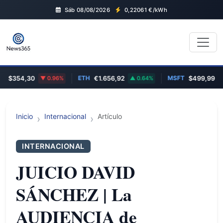
Sáb 08/08/2026
0,22061
€/kWh
ETH
MSFT
$354,30
0.96%
€1.656,92
0.64%
$499,99
Inicio
Internacional
Artículo
INTERNACIONAL
JUICIO DAVID
SÁNCHEZ | La
AUDIENCIA de