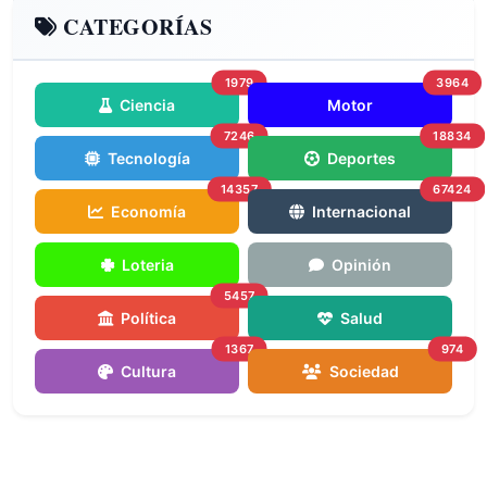
CATEGORÍAS
1979
3964
Ciencia
Motor
7246
18834
Tecnología
Deportes
14357
67424
Economía
Internacional
Loteria
Opinión
5457
Política
Salud
1367
974
Cultura
Sociedad