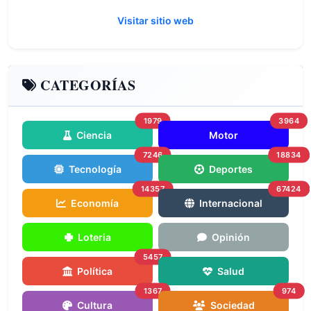
Visitar sitio web
CATEGORÍAS
1979
3964
Ciencia
Motor
7246
18834
Tecnología
Deportes
14357
67424
Economía
Internacional
Loteria
Opinión
5457
Política
Salud
1367
974
Cultura
Sociedad