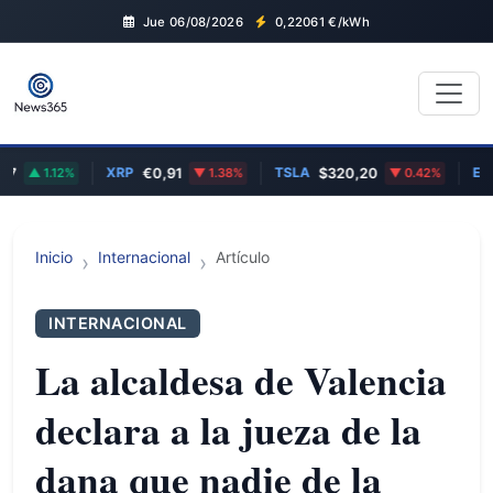
Jue 06/08/2026
0,22061
€/kWh
XRP
TSLA
EUR/U
1.12%
€0,91
1.38%
$320,20
0.42%
Inicio
Internacional
Artículo
INTERNACIONAL
La alcaldesa de Valencia
declara a la jueza de la
dana que nadie de la