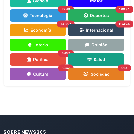
Ciencia
Motor
7246
18834
Tecnología
Deportes
14357
67424
Economía
Internacional
Loteria
Opinión
5457
Política
Salud
1367
974
Cultura
Sociedad
SOBRE NEWS365