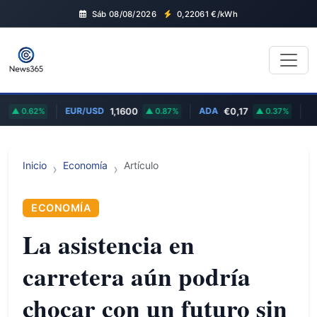
Sáb 08/08/2026
0,22061
€/kWh
EUR/USD
ADA
AAPL
0.62%
1,1600
0.87%
€0,17
0.37%
Inicio
Economía
Artículo
ECONOMÍA
La asistencia en
carretera aún podría
chocar con un futuro sin