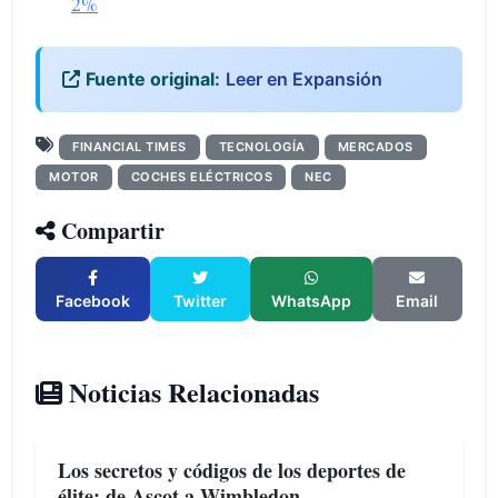
2%
Fuente original:
Leer en Expansión
FINANCIAL TIMES
TECNOLOGÍA
MERCADOS
MOTOR
COCHES ELÉCTRICOS
NEC
Compartir
Facebook
Twitter
WhatsApp
Email
Noticias Relacionadas
Los secretos y códigos de los deportes de
élite: de Ascot a Wimbledon