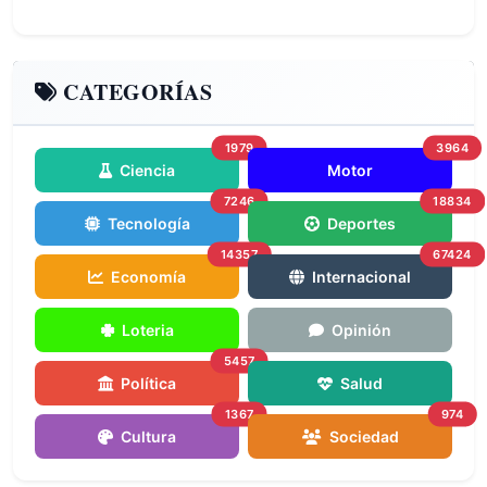
CATEGORÍAS
1979
3964
Ciencia
Motor
7246
18834
Tecnología
Deportes
14357
67424
Economía
Internacional
Loteria
Opinión
5457
Política
Salud
1367
974
Cultura
Sociedad