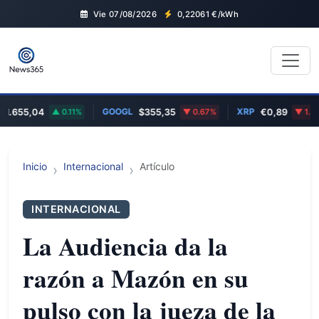
Vie 07/08/2026
0,22061
€/kWh
GOOGL
XRP
.655,04
0.11%
$355,35
0.67%
€0,89
1.8%
Inicio
Internacional
Artículo
INTERNACIONAL
La Audiencia da la
razón a Mazón en su
pulso con la jueza de la