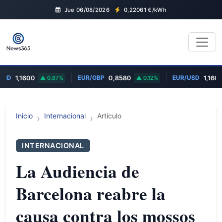
Jue 06/08/2026
0,22061
€/kWh
USD
EUR/GBP
EUR/USD
1,1600
0.87%
0,8580
0.12%
1,1600
Inicio
Internacional
Artículo
INTERNACIONAL
La Audiencia de
Barcelona reabre la
causa contra los mossos