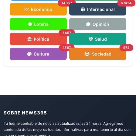
14357
67424
Economía
Internacional
Loteria
Opinión
5457
Política
Salud
1367
974
Cultura
Sociedad
SOBRE NEWS365
Tu fuente confiable de noticias actualizadas las 24 horas. Agregamos
contenido de las mejores fuentes informativas para mantenerte al día con
lo que sucede en el mundo.