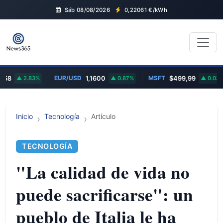
Sáb 08/08/2026
0,22061
€/kWh
EUR/USD
MSFT
8
2.83%
1,1600
0.87%
$499,99
0.03%
Inicio
Tecnología
Artículo
TECNOLOGÍA
"La calidad de vida no
puede sacrificarse": un
pueblo de Italia le ha