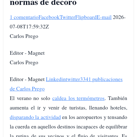
normas de decoro
1 comentario
Facebook
Twitter
Flipboard
E-mail
2026-
07-08T17:59:32Z
Carlos Prego
Editor - Magnet
Carlos Prego
Editor - Magnet
Linkedin
twitter
3341 publicaciones
de Carlos Prego
El verano no solo
caldea los termómetros
. También
aumenta el ir y venir de turistas, llenando hoteles,
disparando la actividad
en los aeropuertos y tensando
la cuerda en aquellos destinos incapaces de equilibrar
la rutina de sus vecinos y el flujo de visitantes. Es