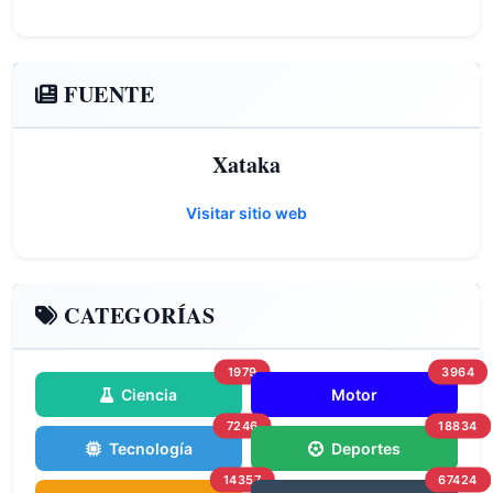
FUENTE
Xataka
Visitar sitio web
CATEGORÍAS
1979
3964
Ciencia
Motor
7246
18834
Tecnología
Deportes
14357
67424