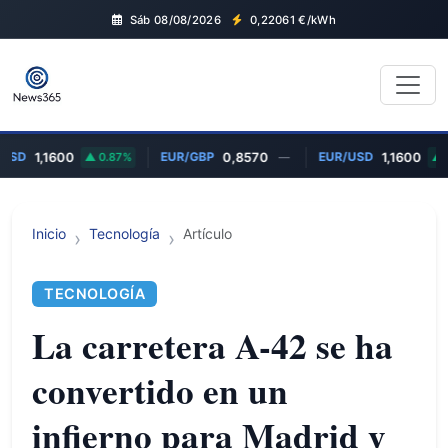
Sáb 08/08/2026
0,22061
€/kWh
USD
EUR/GBP
EUR/USD
1,1600
0.87%
0,8570
—
1,1600
0
Inicio
Tecnología
Artículo
TECNOLOGÍA
La carretera A-42 se ha
convertido en un
infierno para Madrid y