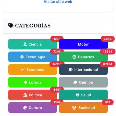
Visitar sitio web
CATEGORÍAS
1979
3964
Ciencia
Motor
7246
18834
Tecnología
Deportes
14357
67424
Economía
Internacional
Loteria
Opinión
5457
Política
Salud
1367
974
Cultura
Sociedad