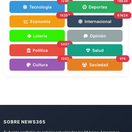
7246
18834
Tecnología
Deportes
14357
67424
Economía
Internacional
Loteria
Opinión
5457
Política
Salud
1367
974
Cultura
Sociedad
SOBRE NEWS365