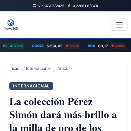
Vie 07/08/2026
0,22061
€/kWh
GOOGL
ADA
T
5
0.09%
$354,45
0.92%
€0,17
3.99%
Inicio
Internacional
Artículo
INTERNACIONAL
La colección Pérez
Simón dará más brillo a
la milla de oro de los