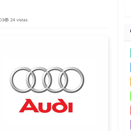
03
24 vistas