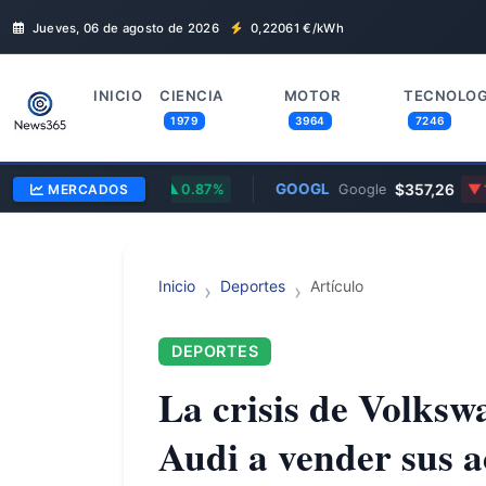
Jueves, 06 de agosto de 2026
0,22061
€/kWh
INICIO
CIENCIA
MOTOR
TECNOLOG
1979
3964
7246
1,1600
GOOGL
$357,26
uro/Dólar
MERCADOS
0.87%
Google
1.43
Inicio
Deportes
Artículo
DEPORTES
La crisis de Volksw
Audi a vender sus a