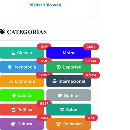
Visitar sitio web
CATEGORÍAS
1979
3964
Ciencia
Motor
7246
18834
Tecnología
Deportes
14357
67424
Economía
Internacional
Loteria
Opinión
5457
Política
Salud
1367
974
Cultura
Sociedad