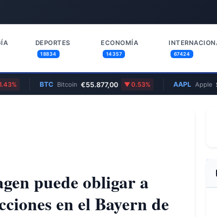
ÍA
DEPORTES
ECONOMÍA
INTERNACION
18834
14357
67424
BTC
€55.877,00
AAPL
$312
%
Bitcoin
0.53%
Apple
agen puede obligar a
cciones en el Bayern de