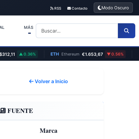
Modo Oscuro
RSS
Contacto
AL
MÁS
,11
ETH
€1.653,67
EUR
0.36%
Ethereum
0.56%
Volver a Inicio
FUENTE
Marca