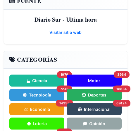
FUENTE
Diario Sur - Ultima hora
Visitar sitio web
CATEGORÍAS
1979
3964
Ciencia
Motor
7246
18834
Tecnología
Deportes
14357
67424
Economía
Internacional
Loteria
Opinión