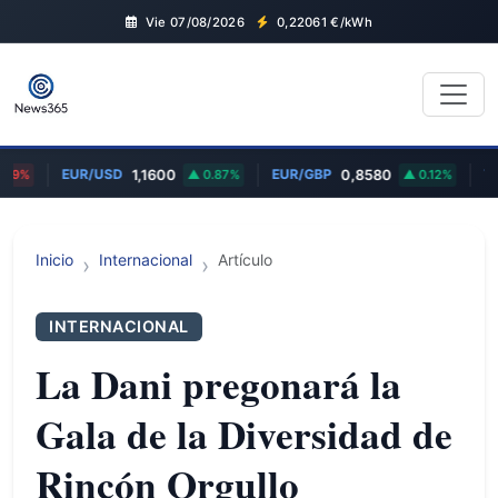
Vie 07/08/2026
0,22061
€/kWh
EUR/USD
EUR/GBP
TS
29%
1,1600
0.87%
0,8580
0.12%
Inicio
Internacional
Artículo
INTERNACIONAL
La Dani pregonará la
Gala de la Diversidad de
Rincón Orgullo