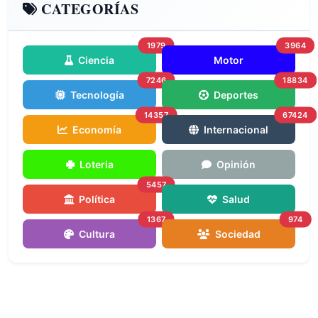
CATEGORÍAS
1979
3964
Ciencia
Motor
7246
18834
Tecnología
Deportes
14357
67424
Economía
Internacional
Loteria
Opinión
5457
Política
Salud
1367
974
Cultura
Sociedad