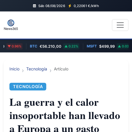
Sáb 08/08/2026
0,22061
€/kWh
BTC
MSFT
0.96%
€56.210,00
0.22%
$499,99
0.03%
Inicio
Tecnología
Artículo
TECNOLOGÍA
La guerra y el calor
insoportable han llevado
a Europa a un gasto