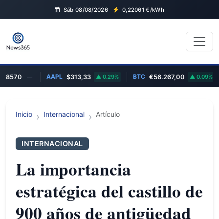
Sáb 08/08/2026
0,22061
€/kWh
AAPL
BTC
M
70
—
$313,33
0.29%
€56.267,00
0.09%
Inicio
Internacional
Artículo
INTERNACIONAL
La importancia
estratégica del castillo de
900 años de antigüedad