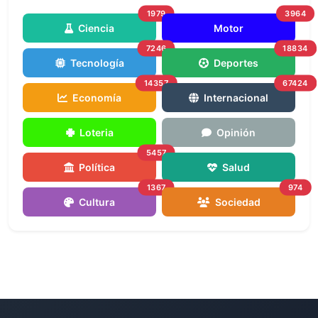
1979
3964
Ciencia
Motor
7246
18834
Tecnología
Deportes
14357
67424
Economía
Internacional
Loteria
Opinión
5457
Política
Salud
1367
974
Cultura
Sociedad