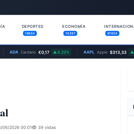
ÍA
DEPORTES
ECONOMÍA
INTERNACION
18834
14357
67424
ADA
€0,17
AAPL
$313,33
Cardano
0.22%
Apple
0.2
al
/06/2026 00:01
39 vistas