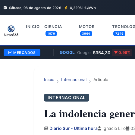
Sábado, 08 de agosto de 2026
0,22061
€/kWh
INICIO
CIENCIA
MOTOR
TECNOLOG
1979
3964
7246
0,8570
GOOGL
$354,30
/Libra
MERCADOS
—
Google
0.96%
Inicio
Internacional
Artículo
INTERNACIONAL
La indolencia gener
Diario Sur - Ultima hora
Ignacio Lillo
03