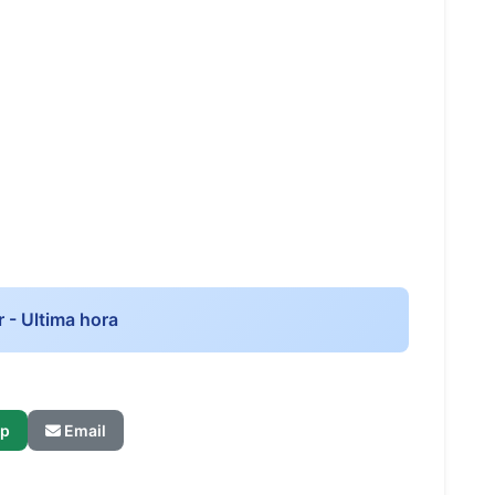
r - Ultima hora
p
Email