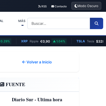
Modo Oscuro
RSS
Contacto
AL
MÁS
XRP
€0,90
TSLA
$328,58
9%
Ripple
1.04%
Tesla
Volver a Inicio
FUENTE
Diario Sur - Ultima hora