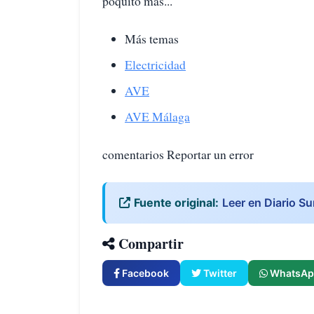
poquito más...
Más temas
Electricidad
AVE
AVE Málaga
comentarios Reportar un error
Fuente original:
Leer en Diario Su
Compartir
Facebook
Twitter
WhatsAp