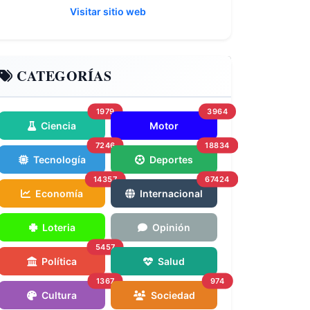
Visitar sitio web
CATEGORÍAS
1979
3964
Ciencia
Motor
7246
18834
Tecnología
Deportes
14357
67424
Economía
Internacional
Loteria
Opinión
5457
Política
Salud
1367
974
Cultura
Sociedad