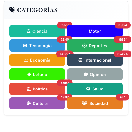
CATEGORÍAS
1979
3964
Ciencia
Motor
7246
18834
Tecnología
Deportes
14357
67424
Economía
Internacional
Loteria
Opinión
5457
Política
Salud
1367
974
Cultura
Sociedad