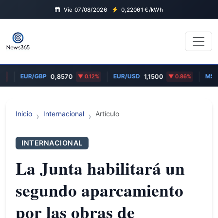
Vie 07/08/2026
0,22061
€/kWh
EUR/GBP
EUR/USD
MSFT
0,8570
0.12%
1,1500
0.86%
Inicio
Internacional
Artículo
INTERNACIONAL
La Junta habilitará un
segundo aparcamiento
por las obras de