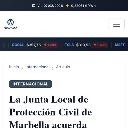
Vie 07/08/2026
0,22061
€/kWh
GOOGL
TSLA
MSFT
$357,75
1.29%
$319,53
0.63%
$4
Inicio
Internacional
Artículo
INTERNACIONAL
La Junta Local de
Protección Civil de
Marbella acuerda