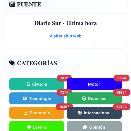
FUENTE
Diario Sur - Ultima hora
Visitar sitio web
CATEGORÍAS
1979
3964
Ciencia
Motor
7246
18834
Tecnología
Deportes
14357
67424
Economía
Internacional
Loteria
Opinión