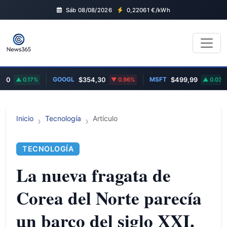
Sáb 08/08/2026
0,22061
€/kWh
GOOGL
MSFT
0.17%
$354,30
0.96%
$499,99
0.03%
Inicio
Tecnología
Artículo
TECNOLOGÍA
La nueva fragata de
Corea del Norte parecía
un barco del siglo XXI.