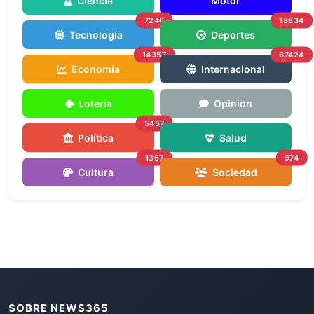
Ciencia
Motor
7246
18834
Tecnología
Deportes
14357
67424
Economía
Internacional
Loteria
Opinión
5457
Política
Salud
1367
974
Cultura
Sociedad
SOBRE NEWS365