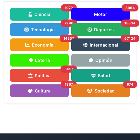
1979
3964
Ciencia
Motor
7246
18834
Tecnología
Deportes
14357
67424
Economía
Internacional
Loteria
Opinión
5457
Política
Salud
1367
974
Cultura
Sociedad