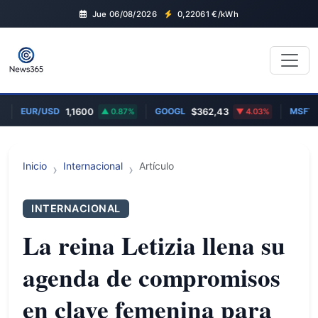
Jue 06/08/2026
0,22061
€/kWh
EUR/USD
GOOGL
MSFT
1,1600
0.87%
$362,43
4.03%
$
Inicio
Internacional
Artículo
INTERNACIONAL
La reina Letizia llena su
agenda de compromisos
en clave femenina para