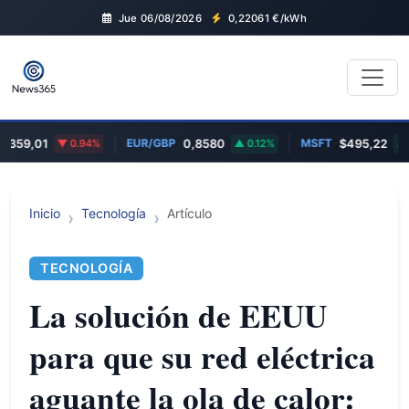
Jue 06/08/2026
0,22061
€/kWh
EUR/GBP
MSFT
59,01
0.94%
0,8580
0.12%
$495,22
1.
Inicio
Tecnología
Artículo
TECNOLOGÍA
La solución de EEUU
para que su red eléctrica
aguante la ola de calor: