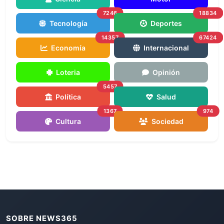
7246
18834
Tecnología
Deportes
14357
67424
Economía
Internacional
Loteria
Opinión
5457
Política
Salud
1367
974
Cultura
Sociedad
SOBRE NEWS365