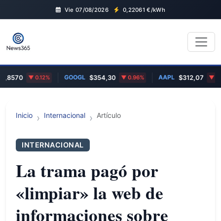
Vie 07/08/2026
0,22061
€/kWh
GOOGL
AAPL
570
0.12%
$354,30
0.96%
$312,07
0.11%
Inicio
Internacional
Artículo
INTERNACIONAL
La trama pagó por
«limpiar» la web de
informaciones sobre