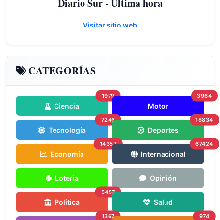
Diario Sur - Ultima hora
Visitar sitio web
CATEGORÍAS
1979
3964
Ciencia
Motor
7246
18834
Tecnología
Deportes
14357
67424
Economía
Internacional
Loteria
Opinión
5457
Política
Salud
1367
974