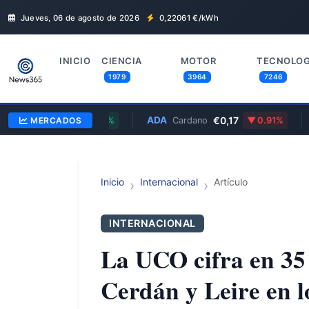
Jueves, 06 de agosto de 2026
0,22061
€/kWh
INICIO
CIENCIA
MOTOR
TECNOLOG
1979
3964
7246
.629,00
ADA
€0,17
TSL
MERCADOS
0.07%
Cardano
0.91%
Inicio
Internacional
Artículo
INTERNACIONAL
La UCO cifra en 35 
Cerdán y Leire en l