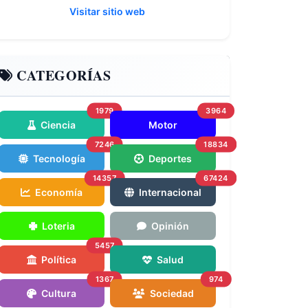
Visitar sitio web
CATEGORÍAS
1979
3964
Ciencia
Motor
7246
18834
Tecnología
Deportes
14357
67424
Economía
Internacional
Loteria
Opinión
5457
Política
Salud
1367
974
Cultura
Sociedad