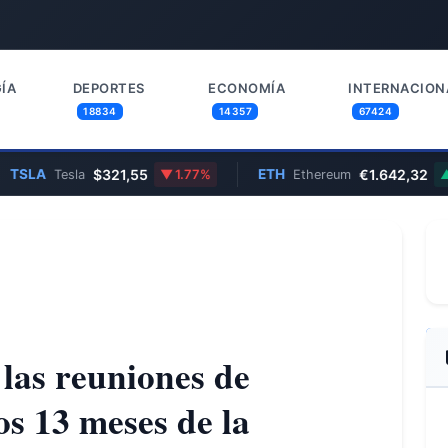
ÍA
DEPORTES
ECONOMÍA
INTERNACION
18834
14357
67424
A
$321,55
ETH
€1.642,32
Tesla
1.77%
Ethereum
1.35%
las reuniones de
os 13 meses de la