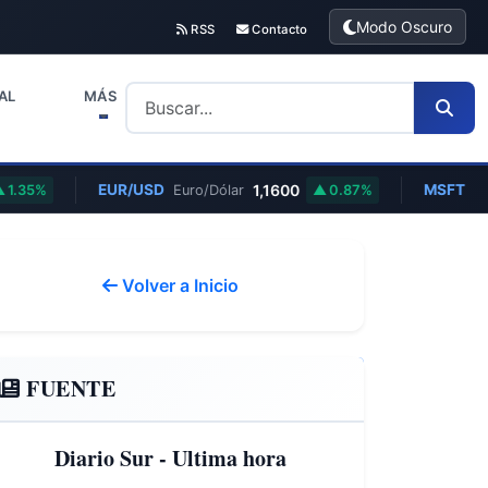
Modo Oscuro
RSS
Contacto
AL
MÁS
EUR/USD
1,1600
MSFT
Euro/Dólar
0.87%
Microsof
Volver a Inicio
FUENTE
Diario Sur - Ultima hora