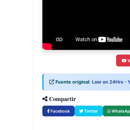
V
Fuente original:
Leer en 24Hrs - 
Compartir
Facebook
Twitter
WhatsAp