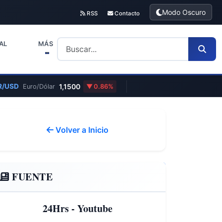
Modo Oscuro
RSS
Contacto
AL
MÁS
/USD
1,1500
Euro/Dólar
0.86%
Volver a Inicio
FUENTE
24Hrs - Youtube