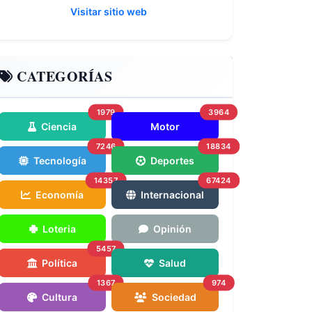
Visitar sitio web
CATEGORÍAS
1979
3964
Ciencia
Motor
7246
18834
Tecnología
Deportes
14357
67424
Economía
Internacional
Loteria
Opinión
5457
Política
Salud
1367
974
Cultura
Sociedad