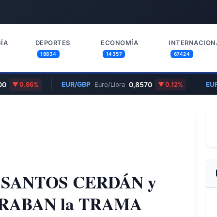
ÍA
DEPORTES
ECONOMÍA
INTERNACION
18834
14357
67424
00
EUR/GBP
0,8570
EUR
0.86%
Euro/Libra
0.12%
e SANTOS CERDÁN y
ERABAN la TRAMA