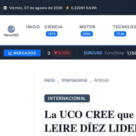
Viernes, 07 de agosto de 2026
0,22061
€/kWh
INICIO
CIENCIA
MOTOR
TECNOLOG
1979
3964
7246
/GBP
0,8570
EUR/USD
1,15
MERCADOS
Euro/Libra
0.12%
Euro/Dólar
Inicio
Internacional
Artículo
INTERNACIONAL
La UCO CREE qu
LEIRE DÍEZ LID