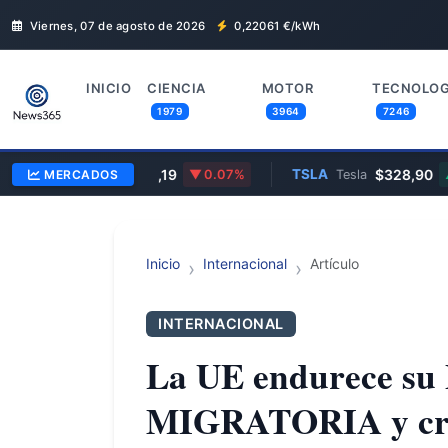
Viernes, 07 de agosto de 2026
0,22061
€/kWh
INICIO
CIENCIA
MOTOR
TECNOLOG
1979
3964
7246
AAPL
$312,19
TSLA
$328,90
MERCADOS
Apple
0.07%
Tesla
Inicio
Internacional
Artículo
INTERNACIONAL
La UE endurece s
MIGRATORIA y cr