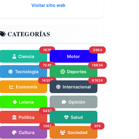
Visitar sitio web
CATEGORÍAS
1979
3964
Ciencia
Motor
7246
18834
Tecnología
Deportes
14357
67424
Economía
Internacional
Loteria
Opinión
5457
Política
Salud
1367
974
Cultura
Sociedad