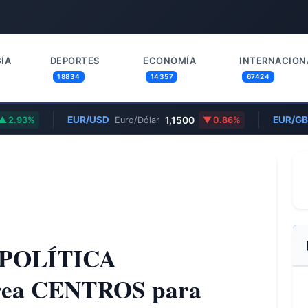
ÍA
DEPORTES
ECONOMÍA
INTERNACION
18834
14357
67424
EUR/USD
1,1500
EUR/GBP
2.93%
Euro/Dólar
0.86%
u POLÍTICA
ea CENTROS para