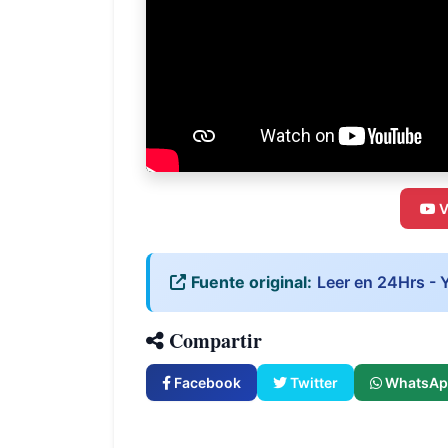
V
Fuente original:
Leer en 24Hrs - 
Compartir
Facebook
Twitter
WhatsAp