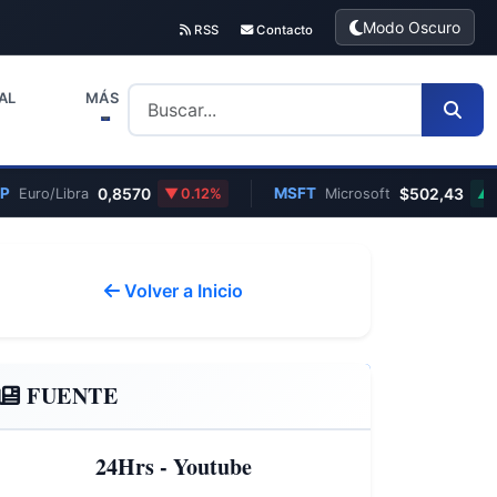
Modo Oscuro
RSS
Contacto
AL
MÁS
0,8570
MSFT
$502,43
Euro/Libra
0.12%
Microsoft
0.
Volver a Inicio
FUENTE
24Hrs - Youtube