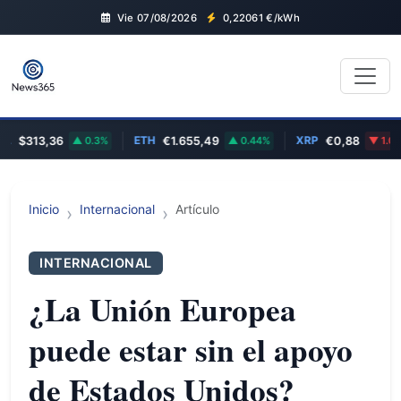
Vie 07/08/2026
0,22061
€/kWh
L
ETH
XRP
$313,36
0.3%
€1.655,49
0.44%
€0,88
1.02%
Inicio
Internacional
Artículo
INTERNACIONAL
¿La Unión Europea
puede estar sin el apoyo
de Estados Unidos?