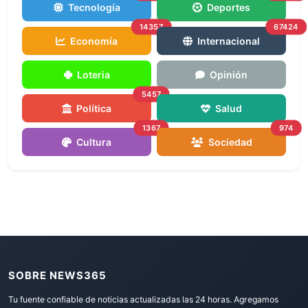
Tecnología
Deportes
14357
67424
Economía
Internacional
Loteria
Opinión
5457
Política
Salud
1367
974
Cultura
Sociedad
SOBRE NEWS365
Tu fuente confiable de noticias actualizadas las 24 horas. Agregamos