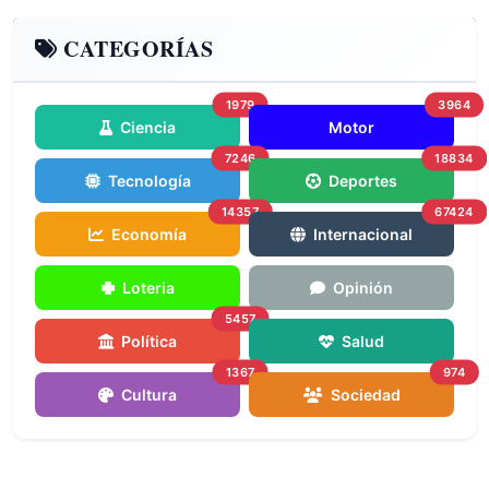
CATEGORÍAS
1979
3964
Ciencia
Motor
7246
18834
Tecnología
Deportes
14357
67424
Economía
Internacional
Loteria
Opinión
5457
Política
Salud
1367
974
Cultura
Sociedad