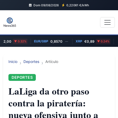
Dom 09/08/2026
0,22061
€/kWh
EUR/GBP
XRP
ADA
,00
0.32%
0,8570
—
€0,89
0.24%
Inicio
Deportes
Artículo
DEPORTES
LaLiga da otro paso
contra la piratería:
nueva ofensiva junto a