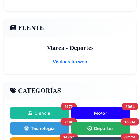
FUENTE
Marca - Deportes
Visitar sitio web
CATEGORÍAS
1979
3964
Ciencia
Motor
7246
18834
Tecnología
Deportes
14357
67424