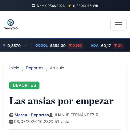
Dom 09/08/2026
0,22061
€/kWh
GOOGL
ADA
BT
0,8570
—
$354,30
0.96%
€0,17
2%
Inicio
Deportes
Artículo
DEPORTES
Las ansias por empezar
Marca - Deportes
JUANJE FERNÁNDEZ R.
08/07/2026 10:23
51 vistas