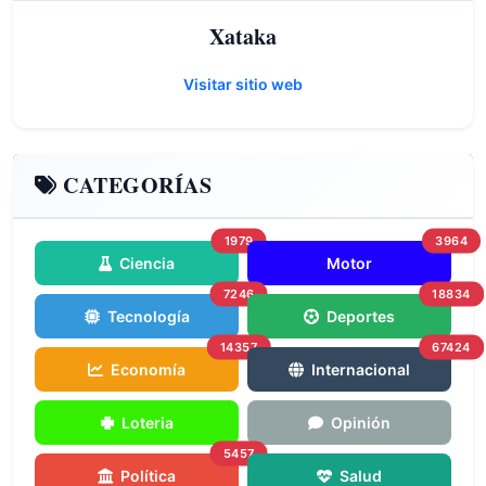
Xataka
Visitar sitio web
CATEGORÍAS
1979
3964
Ciencia
Motor
7246
18834
Tecnología
Deportes
14357
67424
Economía
Internacional
Loteria
Opinión
5457
Política
Salud