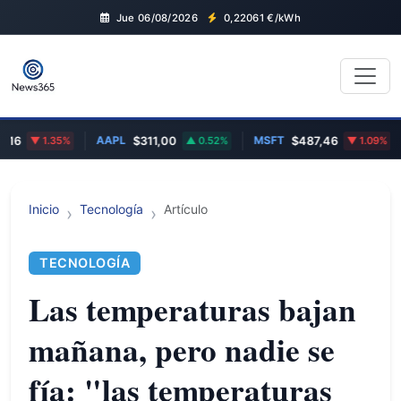
Jue 06/08/2026
0,22061
€/kWh
AAPL
MSFT
B
6
1.35%
$311,00
0.52%
$487,46
1.09%
Inicio
Tecnología
Artículo
TECNOLOGÍA
Las temperaturas bajan
mañana, pero nadie se
fía: "las temperaturas